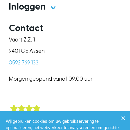
Inloggen
Contact
Vaart Z.Z. 1
9401 GE Assen
0592 769 133
Morgen geopend vanaf 09:00 uur
Onze klanten geven ons gemiddeld een
8.8
Wij gebruiken cookies om uw gebruikservaring te
optimaliseren, het webverkeer te analyseren en om gerichte