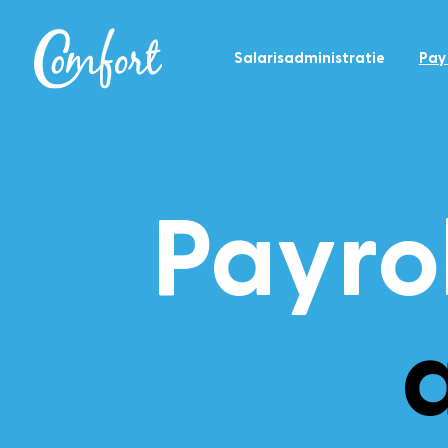
Salarisadministratie
Pay
Payrol