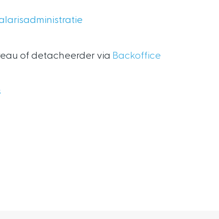
alarisadministratie
reau of detacheerder via
Backoffice
s