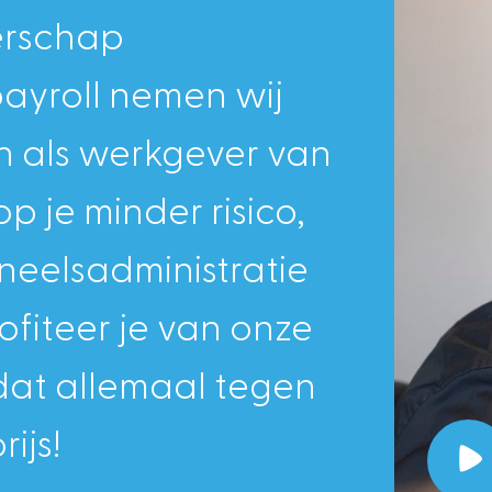
verschap
ayroll nemen wij
Blog
Sport met Comfort
n als werkgever van
op je minder risico,
neelsadministratie
ofiteer je van onze
 dat allemaal tegen
ijs!