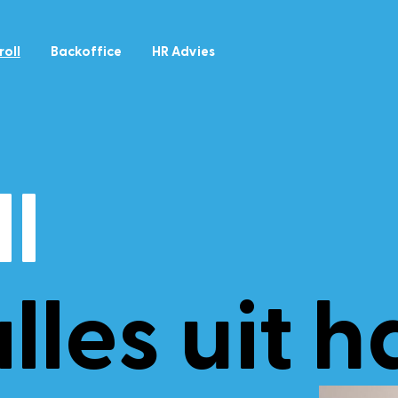
roll
Backoffice
HR Advies
l
alles uit 