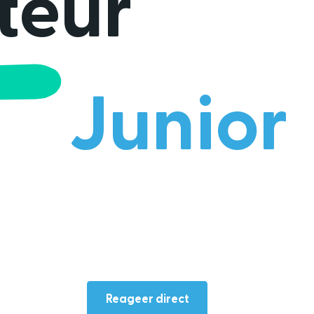
teur
Junior
Reageer direct